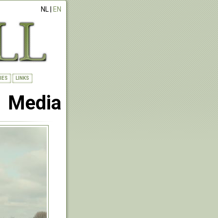
NL |
EN
IES
LINKS
Media