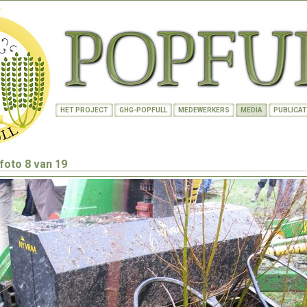
HET PROJECT
GHG-POPFULL
MEDEWERKERS
MEDIA
PUBLICAT
 foto 8 van 19