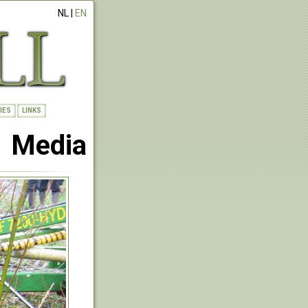
NL |
EN
IES
LINKS
Media